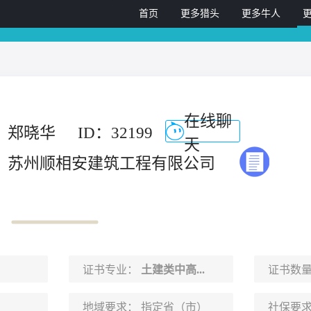
首页
更多猎头
更多牛人
在线聊
郑晓华
ID：32199
天
苏州顺相安建筑工程有限公司
证书专业：
土建类中高...
证书数
地域要求：
指定省（市）
社保要