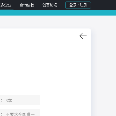
更多企业
查询侵权
创富论坛
登录 / 注册
量：
3本
求：
不要求全国唯一