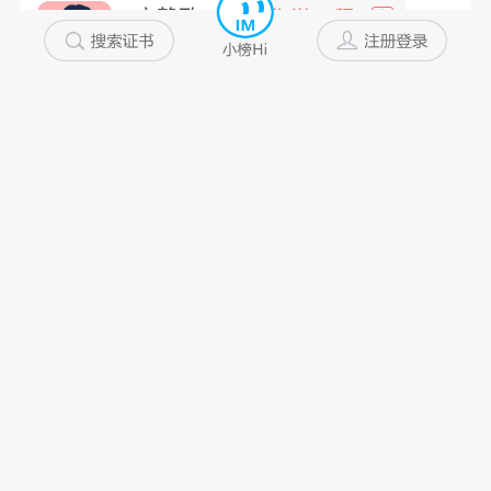
宁静致...
化学工程
中
河北省
10年以上
私企
未添加
美君君
一级注册造...
非
浙江省
10年以上
私企
未添加
林先生
道桥检测师
中
江苏省
10年以上
私企
未添加
万类霜...
道路与桥梁
高
山西省
10年以上
国企
不配合