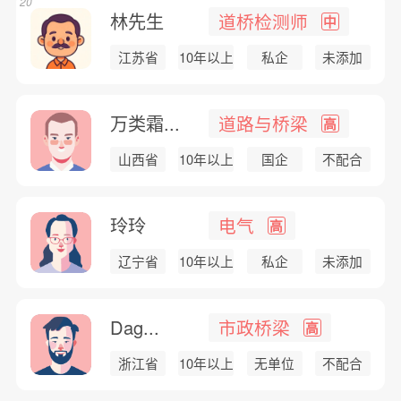
20
林先生
道桥检测师
中
江苏省
10年以上
私企
未添加
万类霜...
道路与桥梁
高
山西省
10年以上
国企
不配合
玲玲
电气
高
辽宁省
10年以上
私企
未添加
Dag...
市政桥梁
高
浙江省
10年以上
无单位
不配合