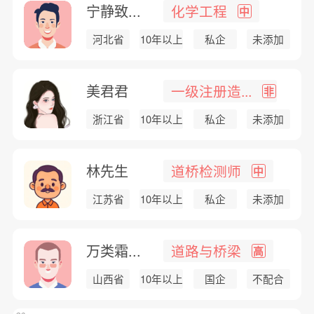
宁静致...
化学工程
中
河北省
10年以上
私企
未添加
美君君
一级注册造...
非
浙江省
10年以上
私企
未添加
林先生
道桥检测师
中
江苏省
10年以上
私企
未添加
万类霜...
道路与桥梁
高
山西省
10年以上
国企
不配合