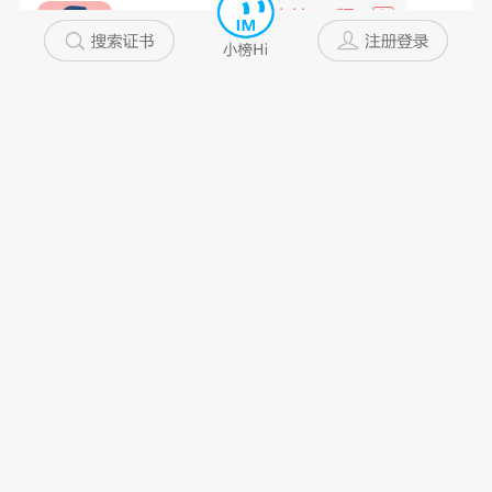
Lsl...
建筑工程
中
浙江省
10年以上
私企
未添加
冬日暖...
桥梁检测
高
浙江省
10年以上
未添加
未添加
林先生
道桥检测师
中
江苏省
10年以上
私企
未添加
万类霜...
道路与桥梁
高
山西省
10年以上
国企
不配合