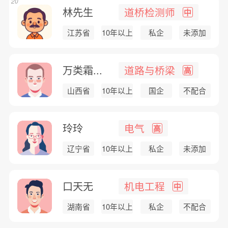
20
林先生
道桥检测师
中
江苏省
10年以上
私企
未添加
万类霜...
道路与桥梁
高
山西省
10年以上
国企
不配合
玲玲
电气
高
辽宁省
10年以上
私企
未添加
口天无
机电工程
中
湖南省
10年以上
私企
不配合