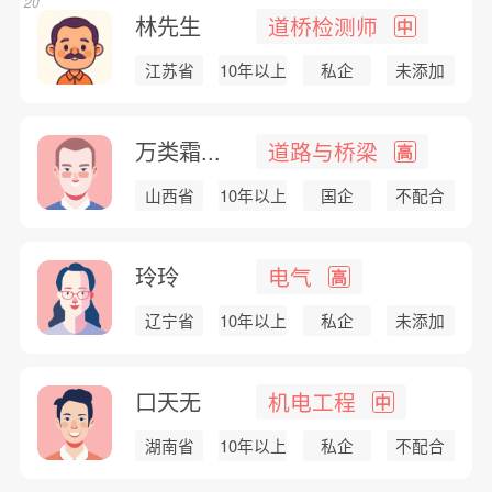
20
林先生
道桥检测师
中
江苏省
10年以上
私企
未添加
万类霜...
道路与桥梁
高
山西省
10年以上
国企
不配合
玲玲
电气
高
辽宁省
10年以上
私企
未添加
口天无
机电工程
中
湖南省
10年以上
私企
不配合