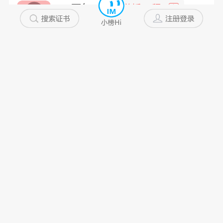
一万年...
道桥工程
高
浙江省
5~10年
私企
未添加
美君君
一级注册造...
非
浙江省
10年以上
私企
未添加
Lsl...
建筑工程
中
浙江省
10年以上
私企
未添加
冬日暖...
桥梁检测
高
浙江省
10年以上
未添加
未添加