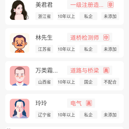
美君君
一级注册造...
非
浙江省
10年以上
私企
未添加
林先生
道桥检测师
中
江苏省
10年以上
私企
未添加
万类霜...
道路与桥梁
高
山西省
10年以上
国企
不配合
玲玲
电气
高
辽宁省
10年以上
私企
未添加