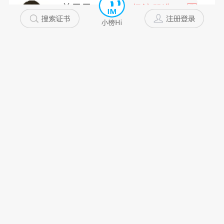
美君君
一级注册造...
非
浙江省
10年以上
私企
未添加
林先生
道桥检测师
中
江苏省
10年以上
私企
未添加
万类霜...
道路与桥梁
高
山西省
10年以上
国企
不配合
玲玲
电气
高
辽宁省
10年以上
私企
未添加