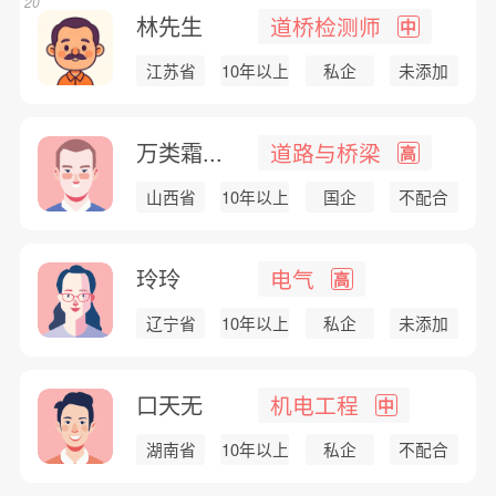
20
林先生
道桥检测师
中
江苏省
10年以上
私企
未添加
万类霜...
道路与桥梁
高
山西省
10年以上
国企
不配合
玲玲
电气
高
辽宁省
10年以上
私企
未添加
口天无
机电工程
中
湖南省
10年以上
私企
不配合