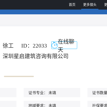
首页
更多猎头
在线聊
徐工
ID：22033
天
深圳星启建筑咨询有限公司
证书专业：
未填
证书数
地域要求：
未填
社保要