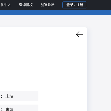
更多牛人
查询侵权
创富论坛
登录 / 注册
量：
未填
求：
未填