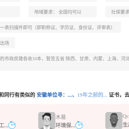
地域要求：
全国均可以
社保要
一表扫描件即可（即职称证、学历证、身份证、评审表）
出场
前的市政房建各收10本，暂签五省 陕西、甘肃、内蒙、上海、河
和同行有类似的
安徽单位寻：...、
19年之前的...
证书，
Qc
木易
生
...
环境保...