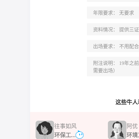
年限要求：
无要求
资料情况：
提供三证
出场要求：
不用配合
附注说明：
19年之
需要出场）
这些牛人
往事如风
阿优
环保工...
环境工