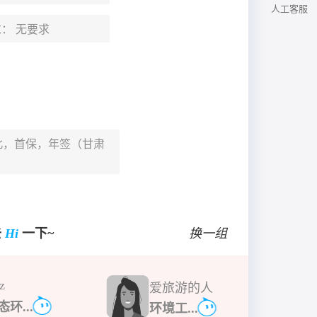
人工客服
求：
无要求
北，首保，年签（甘肃
去
Hi
一下~
换一组
z
爱旅游的人
态环...
环境工...