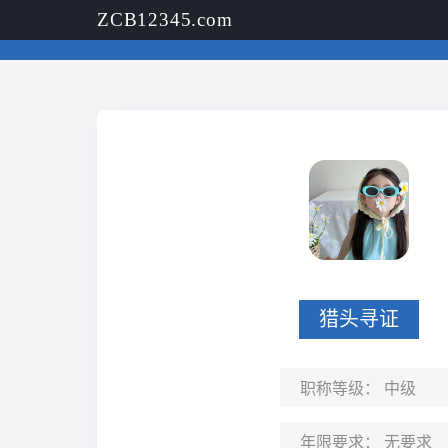
ZCB12345.com
猎头寻证
职称等级：
中级
年限要求：
无要求