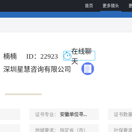
首页
更多猎头
在线聊
楠楠
ID：22923
天
深圳星慧咨询有限公司
证书专业：
安徽单位寻...
证书数
地域要求：
指定省（市）
社保要