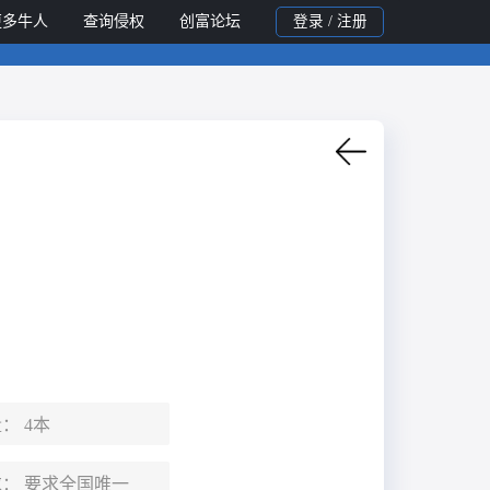
更多牛人
查询侵权
创富论坛
登录 / 注册
量：
4本
求：
要求全国唯一