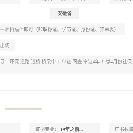
安徽省
一表扫描件即可（即职称证、学历证、身份证、评审表）
出场
寻：环保 道路 道桥 桥梁中工 单证 网查 拿证4年 补缴4月份社保 
证书专业：
19年之前...
证书数