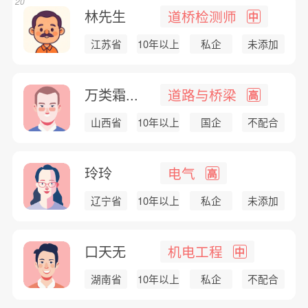
20
林先生
道桥检测师
中
江苏省
10年以上
私企
未添加
万类霜...
道路与桥梁
高
山西省
10年以上
国企
不配合
玲玲
电气
高
辽宁省
10年以上
私企
未添加
口天无
机电工程
中
湖南省
10年以上
私企
不配合