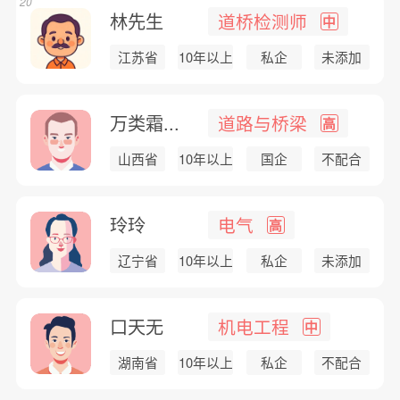
20
林先生
道桥检测师
中
江苏省
10年以上
私企
未添加
万类霜...
道路与桥梁
高
山西省
10年以上
国企
不配合
玲玲
电气
高
辽宁省
10年以上
私企
未添加
口天无
机电工程
中
湖南省
10年以上
私企
不配合