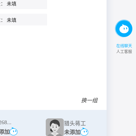
量：
未填
求：
未填
在线聊天
人工客服
换一组
68...
猎头蒋工
添加
未添加