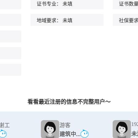
证书专业：
未填
证书数
地域要求：
未填
社保要
看看最近注册的信息不完整用户～
192
谢工
游客
未
建筑中...