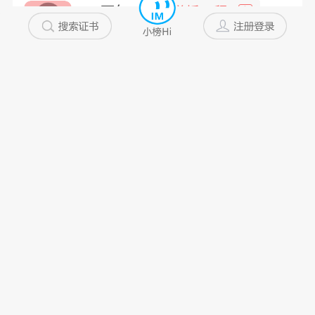
一万年...
道桥工程
高
浙江省
5~10年
私企
未添加
美君君
一级注册造...
非
浙江省
10年以上
私企
未添加
Lsl...
建筑工程
中
浙江省
10年以上
私企
未添加
冬日暖...
桥梁检测
高
浙江省
10年以上
未添加
未添加