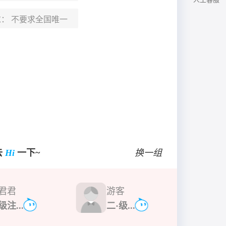
求：
不要求全国唯一
去
Hi
一下~
换一组
君君
游客
级注...
二·级...