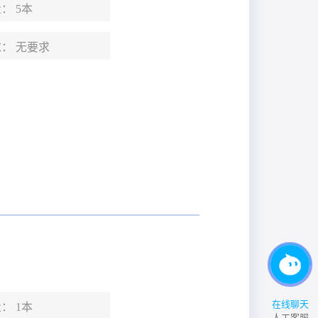
量：
5本
求：
无要求
在线聊天
量：
1本
人工客服