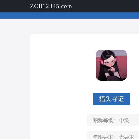
ZCB12345.com
猎头寻证
职称等级：
中级
年限要求：
无要求