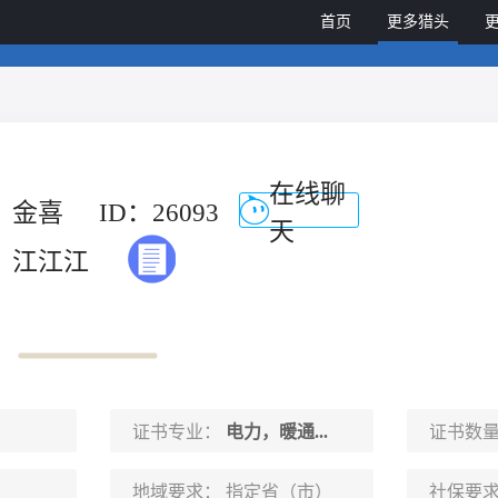
首页
更多猎头
在线聊
金喜
ID：26093
天
江江江
证书专业：
电力，暖通...
证书数
地域要求：
指定省（市）
社保要