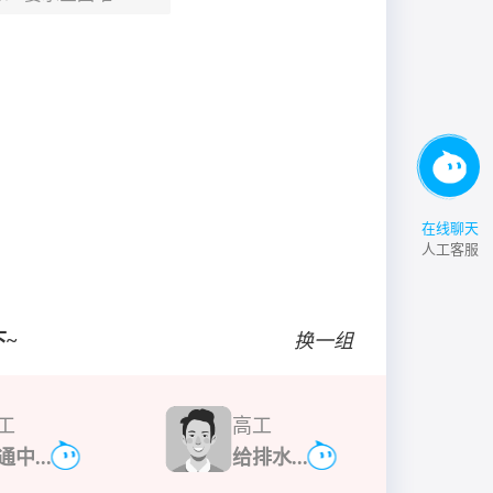
在线聊天
人工客服
~
换一组
工
高工
通中...
给排水...