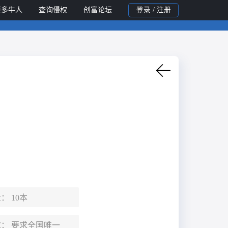
更多牛人
查询侵权
创富论坛
登录 / 注册
量：
10本
求：
要求全国唯一