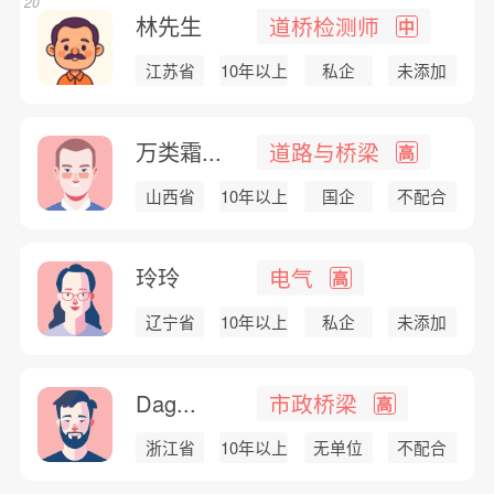
20
林先生
道桥检测师
中
江苏省
10年以上
私企
未添加
万类霜...
道路与桥梁
高
山西省
10年以上
国企
不配合
玲玲
电气
高
辽宁省
10年以上
私企
未添加
Dag...
市政桥梁
高
浙江省
10年以上
无单位
不配合