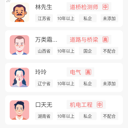
20
林先生
道桥检测师
中
江苏省
10年以上
私企
未添加
万类霜...
道路与桥梁
高
山西省
10年以上
国企
不配合
玲玲
电气
高
辽宁省
10年以上
私企
未添加
口天无
机电工程
中
湖南省
10年以上
私企
不配合