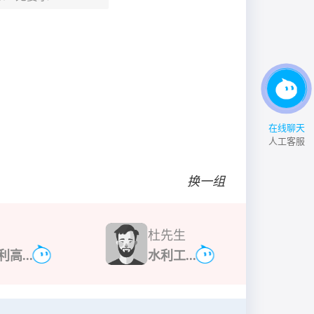
在线聊天
人工客服
换一组
杜先生
利高...
水利工...