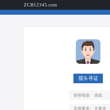
ZCB12345.com
猎头寻证
职称等级：
高级
年限要求：
无要求