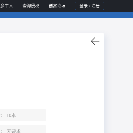
更多牛人
查询侵权
创富论坛
登录 / 注册
量：
10本
求：
无要求