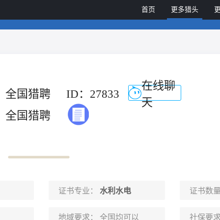
首页
更多猎头
在线聊
全国猎聘
ID：27833
天
全国猎聘
证书专业：
水利水电
证书数
地域要求：
全国均可以
社保要