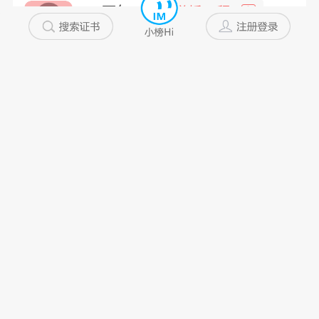
一万年...
道桥工程
高
浙江省
5~10年
私企
未添加
美君君
一级注册造...
非
浙江省
10年以上
私企
未添加
Lsl...
建筑工程
中
浙江省
10年以上
私企
未添加
冬日暖...
桥梁检测
高
浙江省
10年以上
未添加
未添加