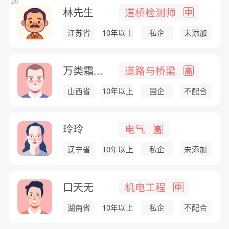
20
林先生
道桥检测师
中
江苏省
10年以上
私企
未添加
万类霜...
道路与桥梁
高
山西省
10年以上
国企
不配合
玲玲
电气
高
辽宁省
10年以上
私企
未添加
口天无
机电工程
中
湖南省
10年以上
私企
不配合