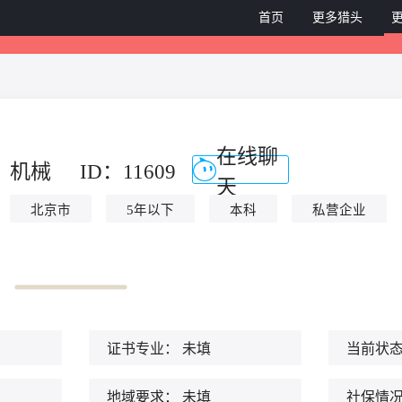
首页
更多猎头
在线聊
机械
ID：11609
天
北京市
5年以下
本科
私营企业
证书专业：
未填
当前状
地域要求：
未填
社保情