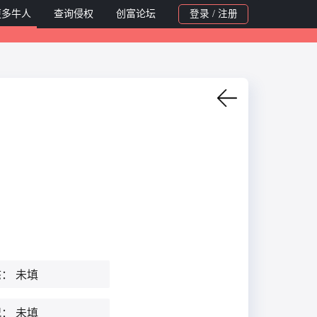
更多牛人
查询侵权
创富论坛
登录 / 注册
态：
未填
况：
未填