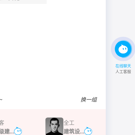
在线聊天
人工客服
~
换一组
客
全工
级建...
建筑设...