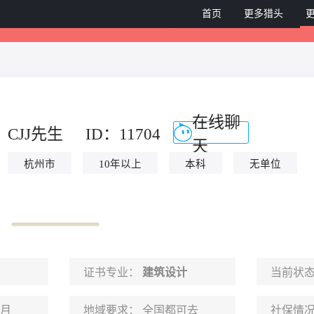
首页
更多猎头
在线聊
CJJ先生
ID：11704
天
杭州市
10年以上
本科
无单位
证书专业：
建筑设计
当前状
2月
地域要求：
全国都可去
社保情