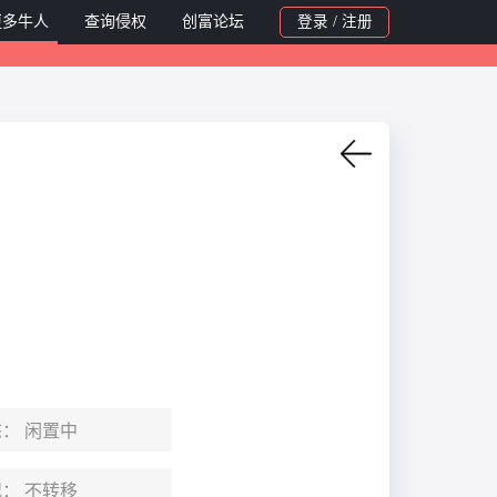
更多牛人
查询侵权
创富论坛
登录 / 注册
态：
闲置中
况：
不转移