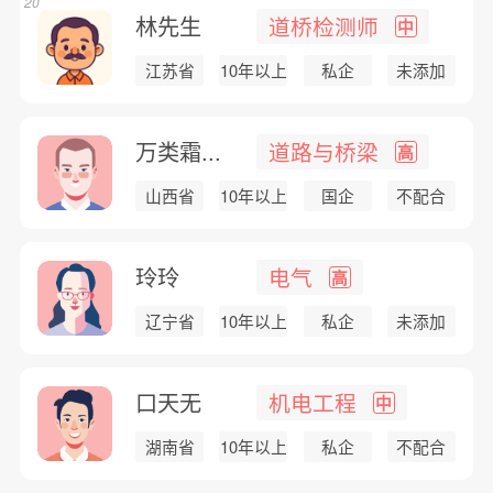
20
林先生
道桥检测师
中
江苏省
10年以上
私企
未添加
万类霜...
道路与桥梁
高
山西省
10年以上
国企
不配合
玲玲
电气
高
辽宁省
10年以上
私企
未添加
口天无
机电工程
中
湖南省
10年以上
私企
不配合