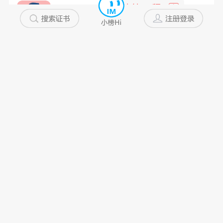
Lsl...
建筑工程
中
浙江省
10年以上
私企
未添加
冬日暖...
桥梁检测
高
浙江省
10年以上
未添加
未添加
林先生
道桥检测师
中
江苏省
10年以上
私企
未添加
万类霜...
道路与桥梁
高
山西省
10年以上
国企
不配合