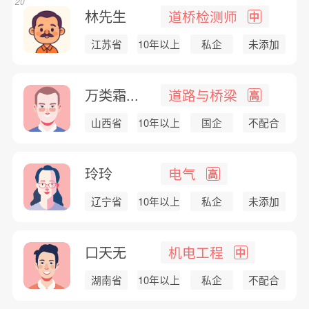
20
林先生
道桥检测师
中
江苏省
10年以上
私企
未添加
万类霜...
道路与桥梁
高
山西省
10年以上
国企
不配合
玲玲
电气
高
辽宁省
10年以上
私企
未添加
口天无
机电工程
中
湖南省
10年以上
私企
不配合