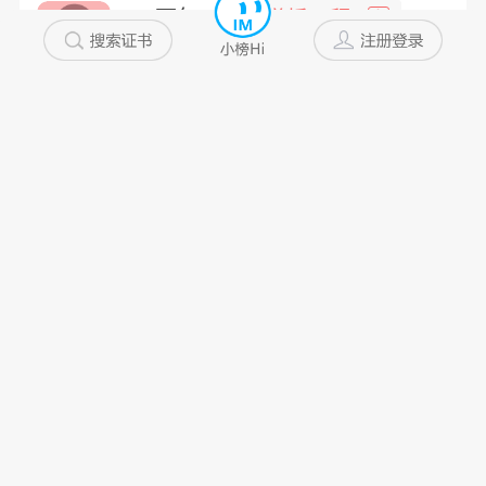
一万年...
道桥工程
高
浙江省
5~10年
私企
未添加
美君君
一级注册造...
非
浙江省
10年以上
私企
未添加
Lsl...
建筑工程
中
浙江省
10年以上
私企
未添加
冬日暖...
桥梁检测
高
浙江省
10年以上
未添加
未添加