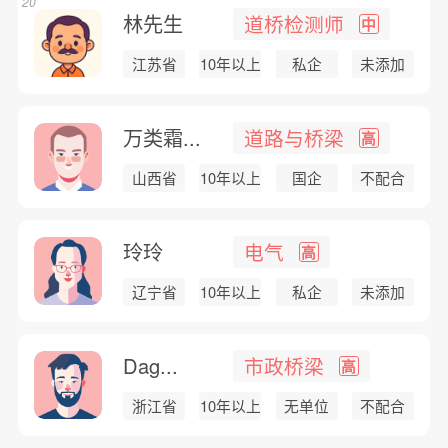
20
林先生
道桥检测师
中
江苏省
10年以上
私企
未添加
万类霜...
道路与桥梁
高
山西省
10年以上
国企
不配合
玲玲
电气
高
辽宁省
10年以上
私企
未添加
Dag...
市政桥梁
高
浙江省
10年以上
无单位
不配合