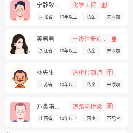
宁静致...
化学工程
中
河北省
10年以上
私企
未添加
美君君
一级注册造...
非
浙江省
10年以上
私企
未添加
林先生
道桥检测师
中
江苏省
10年以上
私企
未添加
万类霜...
道路与桥梁
高
山西省
10年以上
国企
不配合