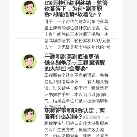
150万挂证红利终结：监管
最后回复于:--
32
铁幕落下，为何“副高职
称”却能借势“软着陆”？
引子：一个时代的财富幻象与落幕
当上海青浦那位设计院的朋友，在
十多年间凭借三本注册证书和一本
副高职称证书，轻松累积150万元收
入时，这无疑是那个特殊年代给“考
证一...
一建和副高到底谁更值
钱？别争了，工程圈清醒
凉白开
1月前
5
1
2
的人早已“全都要”
最后回复于:9天前
258
工程圈有个经久不息的话题，每每
提起都能引爆争议——有人埋头苦
读、过关斩将，终于把一级建造师
证书握在手里，本以为可以扬眉吐
气，结果在单位却被手握副高职称
的同事不动...
职称评审和职称认定，两
者有什么异同？
凉白开
1月前
2
0
0
最后回复于:--
181
职称评审与职称认定作为获取职称
的两种主要方式，虽最终效力相
同，但在适用对象、流程、难度等