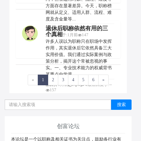
方面存在显著差异。今天，职称榜
网就从定义、适用人群、流程、难
度及含金量等...
退休后职称依然有用的三
凉白开
1月前
2
1
5
个真相
最后回复于:1月前
147
许多人误以为职称只在职场中发挥
作用，其实退休后它依然具备三大
实用价值。我们通过实际案例与政
策分析，揭开这个常被忽视的事
实。一、专业技术能力的权威背书
某重点中学退...
«
1
2
3
4
5
6
»
凉白开
1月前
1
0
0
最后回复于:--
157
搜索
创富论坛
本论坛是一个以职称及相关证书为关注点，鼓励各行业有