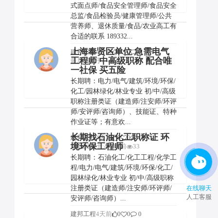
式面点师/食品安全管理师/食品安全
总监/食品检验员/健康管理师/公共
营养师、退休质量/食品/农业高工有
合适的联系 189332...
上海奉贤区单位 急需电气
建邦工程
4天前
0
0
0
工程师 中高级职称 配合唯
最后回复于:--
23
一社保 买五险
长期聘：电力/电气/建筑/环境/环保/
化工/园林绿化/林业专业 初/中/高级
职称注册类证（建造师/注安师/环评
师/安评师/咨询师）、技能证、特种
作业证等；有意欢...
长期找石油化工职称证 环
建邦工程
4天前
0
0
1
境环保工程师
最后回复于:4小时前
33
长期聘：石油化工/化工工程/化学工
程/电力/电气/建筑/环境/环保/化工/
园林绿化/林业专业 初/中/高级职称
在线聊天
注册类证（建造师/注安师/环评师/
人工客服
安评师/咨询师）...
建邦工程
4天前
0
0
0