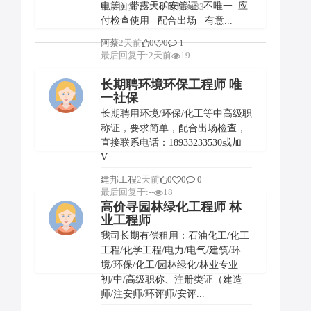
电等）带露天矿安管证 不唯一 应
最后回复于:17小时前
83
付检查使用 配合出场 有意...
阿蔡
2天前
0
0
1
最后回复于:2天前
19
长期聘环境环保工程师 唯
一社保
长期聘用环境/环保/化工等中高级职
称证，要求简单，配合出场检查，
直接联系电话：18933233530或加
V...
建邦工程
2天前
0
0
0
最后回复于:--
18
高价寻园林绿化工程师 林
业工程师
我司长期有偿租用：石油化工/化工
工程/化学工程/电力/电气/建筑/环
境/环保/化工/园林绿化/林业专业
初/中/高级职称、注册类证（建造
师/注安师/环评师/安评...