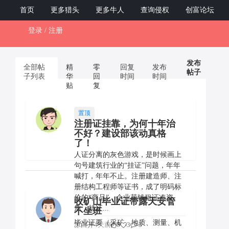
ZCB12345.com
首页
更多猎头
更多牛人
查询侵权
创富论坛
登录 / 注册
Toggl
naviga
发布
全部帖
精
零
回复
发布
帖子
子列表
华
回
时间
时间
贴
复
置顶
注册证挂靠，为何十年治
不好？建设部该动真格
了！
人证分离的灰色游戏，是时候画上
句号建筑行业的“挂证”问题，年年
喊打，年年不止。注册建造师、注
册结构工程师等证书，成了明码标
价的“商品”，企业花钱租证凑资
收矿山毕业证带露天安管
质，持证...
不坐班
毕业证要（采矿、地质、测量、机
凉白开
4天前
8
3
3