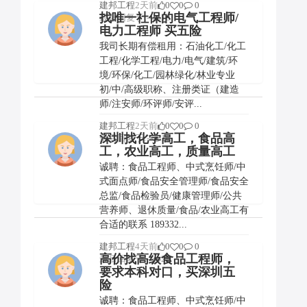
建邦工程
2天前
0
0
0
找唯一社保的电气工程师/
最后回复于:--
18
电力工程师 买五险
我司长期有偿租用：石油化工/化工
工程/化学工程/电力/电气/建筑/环
境/环保/化工/园林绿化/林业专业
初/中/高级职称、注册类证（建造
师/注安师/环评师/安评...
建邦工程
2天前
0
0
0
深圳找化学高工，食品高
最后回复于:--
18
工，农业高工，质量高工
诚聘：食品工程师、中式烹饪师/中
式面点师/食品安全管理师/食品安全
总监/食品检验员/健康管理师/公共
营养师、退休质量/食品/农业高工有
合适的联系 189332...
建邦工程
4天前
0
0
0
高价找高级食品工程师，
最后回复于:--
25
要求本科对口，买深圳五
险
诚聘：食品工程师、中式烹饪师/中