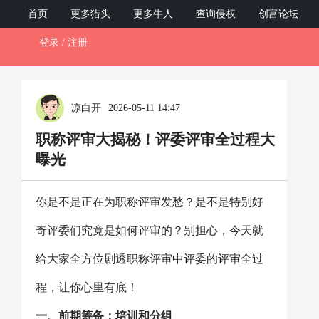
ZCB12345.com
首页
更多猎头
更多牛人
查询侵权
创富论坛
登录 / 注册
Toggl
naviga
凉白开
2026-05-11 14:47
职称评审大揭秘！评委评审全过程大
曝光
你是不是正在为职称评审发愁？是不是特别好
奇评委们究竟是如何评审的？别担心，今天就
给大家全方位剧透职称评审中评委的评审全过
程，让你心里有底！
一、前期筹备：培训和分组