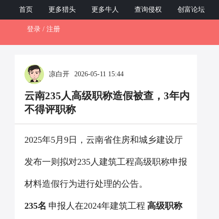
ZCB12345.com
首页
更多猎头
更多牛人
查询侵权
创富论坛
登录 / 注册
Toggl
naviga
凉白开
2026-05-11 15:44
云南235人高级职称造假被查，3年内
不得评职称
2025年
5
月
9
日，云南省住房和城乡建设厅
发布一则拟对
235
人建筑工程高级职称申报
材料造假行为进行处理的公告。
235
名
申报人在
2024
年建筑工程
高级职称