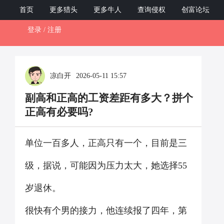
ZCB12345.com
首页
更多猎头
更多牛人
查询侵权
创富论坛
登录 / 注册
Toggl
naviga
凉白开
2026-05-11 15:57
副高和正高的工资差距有多大？拼个
正高有必要吗?
单位一百多人，正高只有一个，目前是三
级，据说，可能因为压力太大，她选择
55
岁退休。
很快有个男的接力，他连续报了四年，第