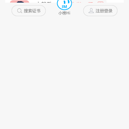
宁静致...
化学工程
中
河北省
10年以上
私企
未添加
一万年...
道桥工程
高
浙江省
5~10年
私企
未添加
美君君
一级注册造...
非
浙江省
10年以上
私企
未添加
Lsl...
建筑工程
中
浙江省
10年以上
私企
未添加